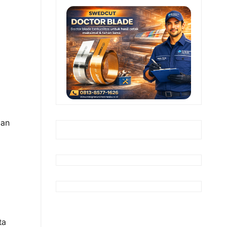
dan
ta