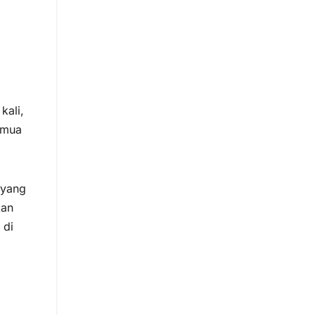
kali,
emua
 yang
kan
 di