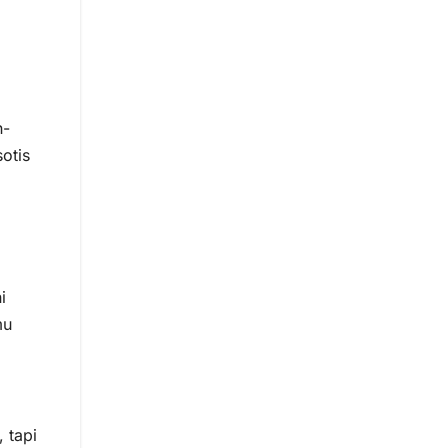
n-
otis
i
mu
 tapi