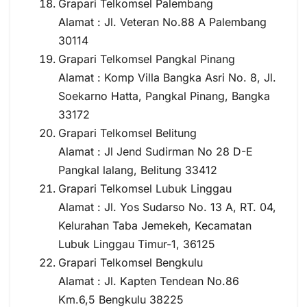
Grapari Telkomsel Palembang
Alamat : Jl. Veteran No.88 A Palembang
30114
Grapari Telkomsel Pangkal Pinang
Alamat : Komp Villa Bangka Asri No. 8, Jl.
Soekarno Hatta, Pangkal Pinang, Bangka
33172
Grapari Telkomsel Belitung
Alamat : Jl Jend Sudirman No 28 D-E
Pangkal lalang, Belitung 33412
Grapari Telkomsel Lubuk Linggau
Alamat : Jl. Yos Sudarso No. 13 A, RT. 04,
Kelurahan Taba Jemekeh, Kecamatan
Lubuk Linggau Timur-1, 36125
Grapari Telkomsel Bengkulu
Alamat : Jl. Kapten Tendean No.86
Km.6,5 Bengkulu 38225