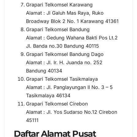
Grapari Telkomsel Karawang
Alamat : Jl Galuh Mas Raya, Ruko
Broadway Blok 2 No. 1 Karawang 41361
Grapari Telkomsel Bandung
Alamat : Gedung Wahana Bakti Pos Lt.2
Jl. Banda no.30 Bandung 40115
Grapari Telkomsel Bandung Dago
Alamat : Jl. Ir. H. Juanda no. 252
Bandung 40134
Grapari Telkomsel Tasikmalaya
Alamat : Jl. Panglayungan II No. 3 – 5
Tasikmalaya 46134
Grapari Telkomsel Cirebon
Alamat : Jl. Yos Sudarso No.12 Cirebon
45111
Daftar Alamat Pusat