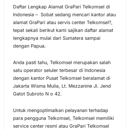
Daftar Lengkap Alamat GraPari Telkomsel di
Indonesia – Sobat sedang mencari kantor atau
alamat GraPari atau servis center Telkomsel?,
tepat sekali berikut kami sajikan daftar alamat
lengkapnya mulai dari Sumatera sampai
dengan Papua.
Anda pasti tahu, Telkomsel merupakan salah
satu operator seluler terbesar di Indonesia
dengan kantor Pusat Telkomsel beralamat di
Jakarta Wisma Mulia, Lt. Mezzanine Jl. Jend
Gatot Subroto N o 42.
Untuk mengoptimalkan pelayanan terhadap
para pengguna Telkomsel, Telkomsel memiliki
service center resmi atau GraPari Telkomsel