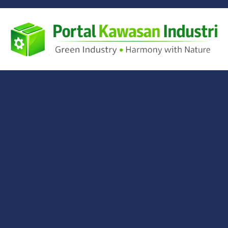
Skip
to
content