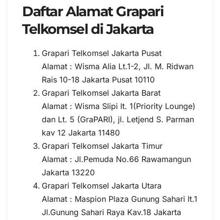
Daftar Alamat Grapari
Telkomsel di Jakarta
Grapari Telkomsel Jakarta Pusat
Alamat : Wisma Alia Lt.1-2, Jl. M. Ridwan
Rais 10-18 Jakarta Pusat 10110
Grapari Telkomsel Jakarta Barat
Alamat : Wisma Slipi lt. 1(Priority Lounge)
dan Lt. 5 (GraPARI), jl. Letjend S. Parman
kav 12 Jakarta 11480
Grapari Telkomsel Jakarta Timur
Alamat : Jl.Pemuda No.66 Rawamangun
Jakarta 13220
Grapari Telkomsel Jakarta Utara
Alamat : Maspion Plaza Gunung Sahari lt.1
Jl.Gunung Sahari Raya Kav.18 Jakarta