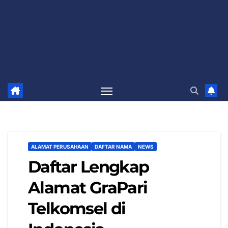
ALAMAT PERUSAHAAN
DAFTAR NAMA
NEWS
Daftar Lengkap
Alamat GraPari
Telkomsel di