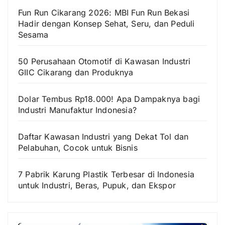
Fun Run Cikarang 2026: MBI Fun Run Bekasi
Hadir dengan Konsep Sehat, Seru, dan Peduli
Sesama
50 Perusahaan Otomotif di Kawasan Industri
GIIC Cikarang dan Produknya
Dolar Tembus Rp18.000! Apa Dampaknya bagi
Industri Manufaktur Indonesia?
Daftar Kawasan Industri yang Dekat Tol dan
Pelabuhan, Cocok untuk Bisnis
7 Pabrik Karung Plastik Terbesar di Indonesia
untuk Industri, Beras, Pupuk, dan Ekspor