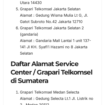
Utara 14430
Grapari Telkomsel Jakarta Selatan
Alamat : Gedung Wisma Mulia Lt G, Jl.
Gatot Subroto No.42 Jakarta 12710
Grapari Telkomsel Jakarta Selatan 2
(gandaria)
Alamat : Gandaria Mall Lantai 1 unit 137-
141 Jl KH. Syafi’i Hazami no 8 Jakarta
Selatan
Daftar Alamat Service
Center / Grapari Telkomsel
di Sumatera
Grapari Telkomsel Medan Selecta
Alamat : Gedung Selecta Lt.1 Jl. Listrik no
2 , Medan 20112