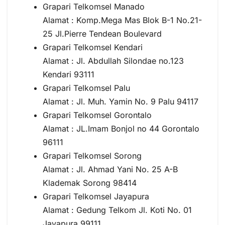
Grapari Telkomsel Manado
Alamat : Komp.Mega Mas Blok B-1 No.21-
25 Jl.Pierre Tendean Boulevard
Grapari Telkomsel Kendari
Alamat : Jl. Abdullah Silondae no.123
Kendari 93111
Grapari Telkomsel Palu
Alamat : Jl. Muh. Yamin No. 9 Palu 94117
Grapari Telkomsel Gorontalo
Alamat : JL.Imam Bonjol no 44 Gorontalo
96111
Grapari Telkomsel Sorong
Alamat : Jl. Ahmad Yani No. 25 A-B
Klademak Sorong 98414
Grapari Telkomsel Jayapura
Alamat : Gedung Telkom Jl. Koti No. 01
Jayapura 99111