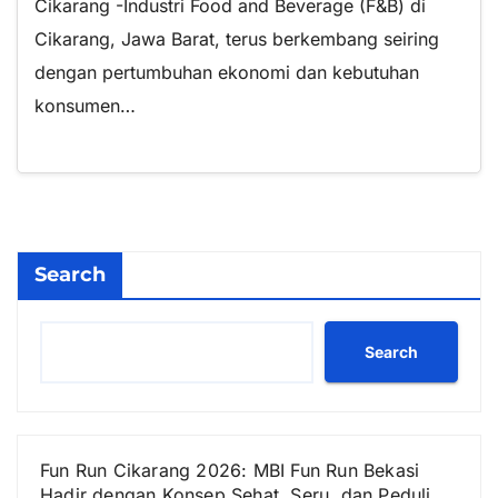
Cikarang -Industri Food and Beverage (F&B) di
Cikarang, Jawa Barat, terus berkembang seiring
dengan pertumbuhan ekonomi dan kebutuhan
konsumen…
Search
Search
Fun Run Cikarang 2026: MBI Fun Run Bekasi
Hadir dengan Konsep Sehat, Seru, dan Peduli