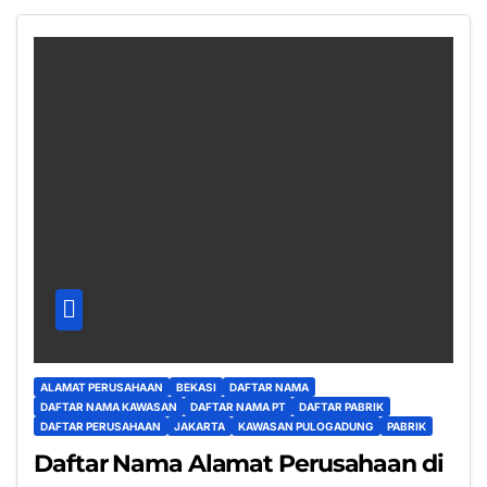
ALAMAT PERUSAHAAN
BEKASI
DAFTAR NAMA
DAFTAR NAMA KAWASAN
DAFTAR NAMA PT
DAFTAR PABRIK
DAFTAR PERUSAHAAN
JAKARTA
KAWASAN PULOGADUNG
PABRIK
Daftar Nama Alamat Perusahaan di