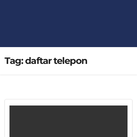
Tag:
daftar telepon