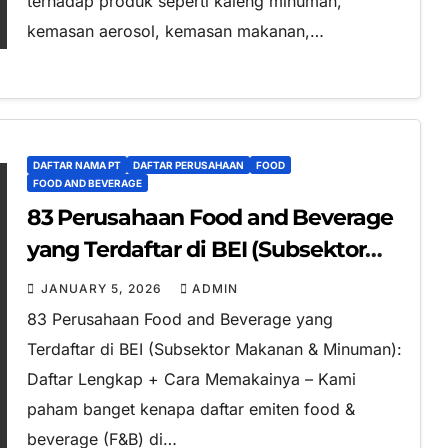
terhadap produk seperti kaleng minuman,
kemasan aerosol, kemasan makanan,…
DAFTAR NAMA PT
DAFTAR PERUSAHAAN
FOOD
FOOD AND BEVERAGE
83 Perusahaan Food and Beverage
yang Terdaftar di BEI (Subsektor
Makanan & Minuman): Daftar
JANUARY 5, 2026
ADMIN
Lengkap + Cara Memakainya
83 Perusahaan Food and Beverage yang
Terdaftar di BEI (Subsektor Makanan & Minuman):
Daftar Lengkap + Cara Memakainya – Kami
paham banget kenapa daftar emiten food &
beverage (F&B) di…