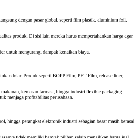
ngsung dengan pasar global, seperti film plastik, aluminium foil,
alitas produk. Di sisi lain mereka harus mempertahankan harga agar
plier untuk mengurangi dampak kenaikan biaya.
ukar dolar. Produk seperti BOPP Film, PET Film, release liner,
l makanan, kemasan farmasi, hingga industri flexible packaging.
uk menjaga profitabilitas perusahaan.
ol, hingga perangkat elektronik industri sebagian besar masih berasal
iasanya tidak memiliki banyak pilihan selain menaikkan harga jual