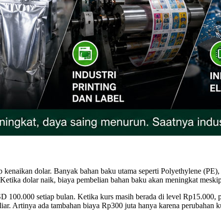
hadap kenaikan dolar. Banyak bahan baku utama seperti Polyethylene (PE
. Ketika dolar naik, biaya pembelian bahan baku akan meningkat meski
D 100.000 setiap bulan. Ketika kurs masih berada di level Rp15.000, 
ar. Artinya ada tambahan biaya Rp300 juta hanya karena perubahan ku