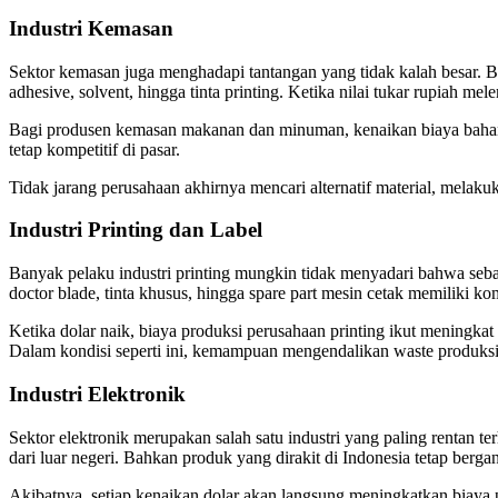
Industri Kemasan
Sektor kemasan juga menghadapi tantangan yang tidak kalah besar. Ban
adhesive, solvent, hingga tinta printing. Ketika nilai tukar rupiah me
Bagi produsen kemasan makanan dan minuman, kenaikan biaya bahan ba
tetap kompetitif di pasar.
Tidak jarang perusahaan akhirnya mencari alternatif material, melak
Industri Printing dan Label
Banyak pelaku industri printing mungkin tidak menyadari bahwa sebag
doctor blade, tinta khusus, hingga spare part mesin cetak memiliki 
Ketika dolar naik, biaya produksi perusahaan printing ikut meningkat
Dalam kondisi seperti ini, kemampuan mengendalikan waste produksi d
Industri Elektronik
Sektor elektronik merupakan salah satu industri yang paling rentan te
dari luar negeri. Bahkan produk yang dirakit di Indonesia tetap ber
Akibatnya, setiap kenaikan dolar akan langsung meningkatkan biaya p