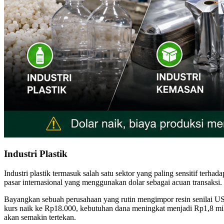
Industri Plastik
Industri plastik termasuk salah satu sektor yang paling sensitif ter
pasar internasional yang menggunakan dolar sebagai acuan transaksi
Bayangkan sebuah perusahaan yang rutin mengimpor resin senilai US
kurs naik ke Rp18.000, kebutuhan dana meningkat menjadi Rp1,8 mili
akan semakin tertekan.