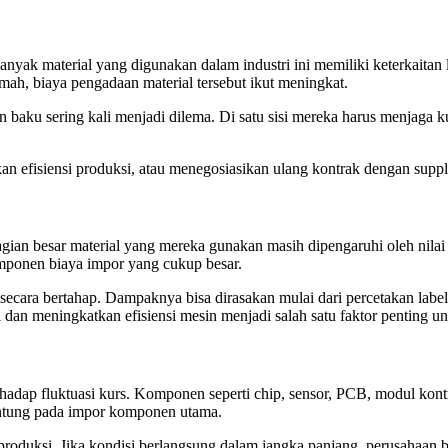
yak material yang digunakan dalam industri ini memiliki keterkaitan la
lemah, biaya pengadaan material tersebut ikut meningkat.
ku sering kali menjadi dilema. Di satu sisi mereka harus menjaga ku
ukan efisiensi produksi, atau menegosiasikan ulang kontrak dengan sup
ian besar material yang mereka gunakan masih dipengaruhi oleh nilai t
komponen biaya impor yang cukup besar.
 secara bertahap. Dampaknya bisa dirasakan mulai dari percetakan labe
an meningkatkan efisiensi mesin menjadi salah satu faktor penting unt
rhadap fluktuasi kurs. Komponen seperti chip, sensor, PCB, modul kontr
gantung pada impor komponen utama.
roduksi. Jika kondisi berlangsung dalam jangka panjang, perusahaan b