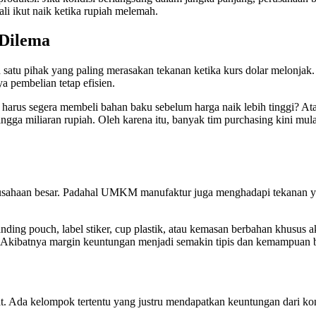
li ikut naik ketika rupiah melemah.
Dilema
satu pihak yang paling merasakan tekanan ketika kurs dolar melonjak.
a pembelian tetap efisien.
n harus segera membeli bahan baku sebelum harga naik lebih tinggi?
ga miliaran rupiah. Oleh karena itu, banyak tim purchasing kini mulai
sahaan besar. Padahal UMKM manufaktur juga menghadapi tekanan ya
ing pouch, label stiker, cup plastik, atau kemasan berbahan khusus a
kibatnya margin keuntungan menjadi semakin tipis dan kemampuan be
. Ada kelompok tertentu yang justru mendapatkan keuntungan dari kondi