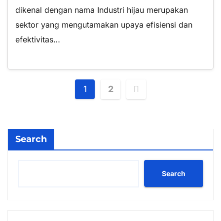
dikenal dengan nama Industri hijau merupakan
sektor yang mengutamakan upaya efisiensi dan
efektivitas…
Posts
1
2
pagination
Search
Search