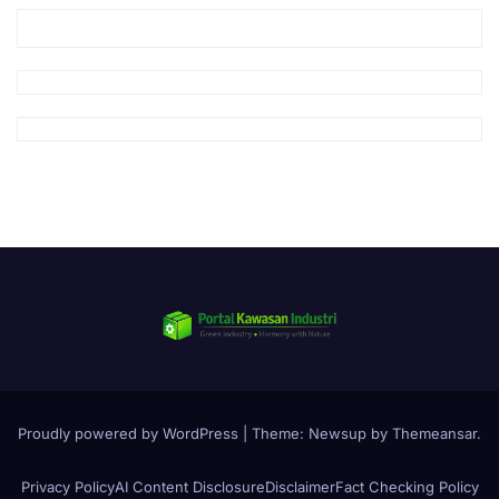
Proudly powered by WordPress
|
Theme:
Newsup
by
Themeansar
.
Privacy Policy
AI Content Disclosure
Disclaimer
Fact Checking Policy