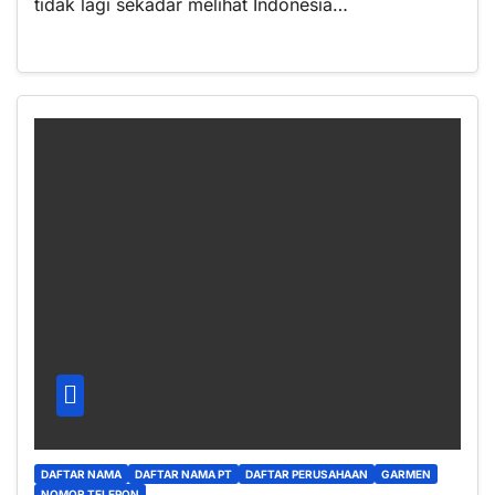
tidak lagi sekadar melihat Indonesia…
DAFTAR NAMA
DAFTAR NAMA PT
DAFTAR PERUSAHAAN
GARMEN
NOMOR TELEPON