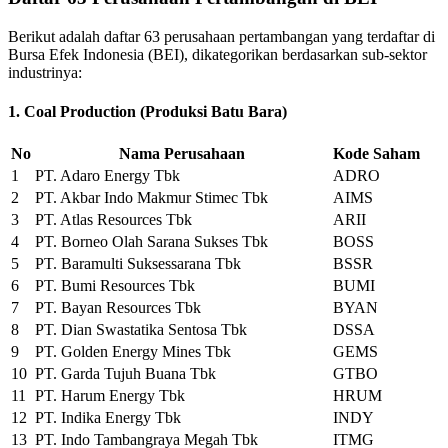
Berikut adalah daftar 63 perusahaan pertambangan yang terdaftar di
Bursa Efek Indonesia (BEI), dikategorikan berdasarkan sub-sektor
industrinya:
1. Coal Production (Produksi Batu Bara)
No
Nama Perusahaan
Kode Saham
1
PT. Adaro Energy Tbk
ADRO
2
PT. Akbar Indo Makmur Stimec Tbk
AIMS
3
PT. Atlas Resources Tbk
ARII
4
PT. Borneo Olah Sarana Sukses Tbk
BOSS
5
PT. Baramulti Suksessarana Tbk
BSSR
6
PT. Bumi Resources Tbk
BUMI
7
PT. Bayan Resources Tbk
BYAN
8
PT. Dian Swastatika Sentosa Tbk
DSSA
9
PT. Golden Energy Mines Tbk
GEMS
10
PT. Garda Tujuh Buana Tbk
GTBO
11
PT. Harum Energy Tbk
HRUM
12
PT. Indika Energy Tbk
INDY
13
PT. Indo Tambangraya Megah Tbk
ITMG