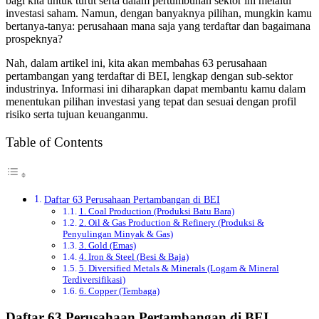
bagi kita untuk turut serta dalam pertumbuhan sektor ini melalui
investasi saham. Namun, dengan banyaknya pilihan, mungkin kamu
bertanya-tanya: perusahaan mana saja yang terdaftar dan bagaimana
prospeknya?
Nah, dalam artikel ini, kita akan membahas 63 perusahaan
pertambangan yang terdaftar di BEI, lengkap dengan sub-sektor
industrinya. Informasi ini diharapkan dapat membantu kamu dalam
menentukan pilihan investasi yang tepat dan sesuai dengan profil
risiko serta tujuan keuanganmu.
Table of Contents
Daftar 63 Perusahaan Pertambangan di BEI
1. Coal Production (Produksi Batu Bara)
2. Oil & Gas Production & Refinery (Produksi &
Penyulingan Minyak & Gas)
3. Gold (Emas)
4. Iron & Steel (Besi & Baja)
5. Diversified Metals & Minerals (Logam & Mineral
Terdiversifikasi)
6. Copper (Tembaga)
Daftar 63 Perusahaan Pertambangan di BEI