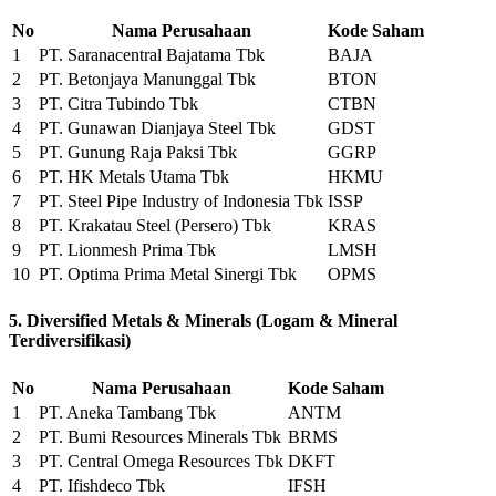
No
Nama Perusahaan
Kode Saham
1
PT. Saranacentral Bajatama Tbk
BAJA
2
PT. Betonjaya Manunggal Tbk
BTON
3
PT. Citra Tubindo Tbk
CTBN
4
PT. Gunawan Dianjaya Steel Tbk
GDST
5
PT. Gunung Raja Paksi Tbk
GGRP
6
PT. HK Metals Utama Tbk
HKMU
7
PT. Steel Pipe Industry of Indonesia Tbk
ISSP
8
PT. Krakatau Steel (Persero) Tbk
KRAS
9
PT. Lionmesh Prima Tbk
LMSH
10
PT. Optima Prima Metal Sinergi Tbk
OPMS
5. Diversified Metals & Minerals (Logam & Mineral
Terdiversifikasi)
No
Nama Perusahaan
Kode Saham
1
PT. Aneka Tambang Tbk
ANTM
2
PT. Bumi Resources Minerals Tbk
BRMS
3
PT. Central Omega Resources Tbk
DKFT
4
PT. Ifishdeco Tbk
IFSH