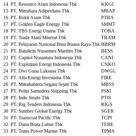
14
PT. Resource Alam Indonesia Tbk
KKGI
15
PT. Mitrabara Adiperdana Tbk
MBAP
16
PT. Bukit Asam Tbk
PTBA
17
PT. Golden Eagle Energy Tbk
SMMT
18
PT. TBS Energi Utama Tbk
TOBA
19
PT. Trada Alam Mineral Tbk
TRAM
20
PT. Pelayaran Nasional Bina Buana Raya Tbk
BBRM
21
PT. Batulicin Nusantara Maritim Tbk
BESS
22
PT. Capitol Nusantara Indonesia Tbk
CANI
23
PT. Exploitasi Energi Indonesia Tbk
CNKO
24
PT. Dwi Guna Laksana Tbk
DWGL
25
PT. Alfa Energi Investama Tbk
FIRE
26
PT. Mitrabahtera Segara Sejati Tbk
MBSS
27
PT. Pelita Samudera Shipping Tbk
PSSI
28
PT. Indo Straits Tbk
PTIS
29
PT. Rig Tenders Indonesia Tbk
RIGS
30
PT. Sumber Global Energy Tbk
SGER
31
PT. Transcoal Pacific Tbk
TCPI
32
PT. Dana Brata Luhur Tbk
TEBE
33
PT. Trans Power Marine Tbk
TPMA